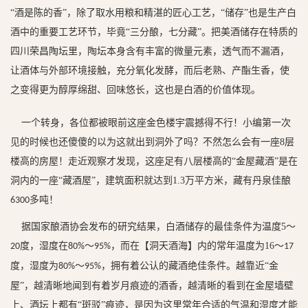
“酒是陈的香”，除了取水用粮和精湛的匠心工艺，“储存”也是生产白
酒中的重要工艺环节，毕竟“三分酿，七分藏”。把美酒储存在
特质的
四川荣昌陶坛里，陶坛本身含有丰富的微量元素，透气而不漏酒，
让酒体与外部环境接触，充分氧化发酵，而后老熟、产酯生香，使
之变得更为醇厚绵甜、回味悠长，这也是白酒的价值体现。
一个转身，各位都被眼前这座金色楼宇震撼得不行！
小编第一次
见的时候也还傻傻的以为这就出到洞外了吗？不然怎么会有一座
8
层
楼高
的房屋！走近观察才发现，这座足有八层楼高的
“金屋藏酒”是在
洞内的一座“藏酒屋”，
建筑面积就达到
1.3
万平方米，藏有丹泉佳酿
多吨！
6300
据国家酿酒协会发布的研究结果，白酒储存的最佳条件为温度
5
～
度，湿度在
～
，而在【洞天酒海】内的
常年温度为
16
～
20
80%
95%
17
度，湿度为
～
，拥有着公认的藏酒绝佳条件。
越靠近
“金
80%
95%
屋”，越清晰地闻到有着岁月痕迹的酒香，越清晰的看到在金屋墙壁
上、酒坛上都有“斑驳”痕迹，是因为这里常年合适的气温和湿度才能