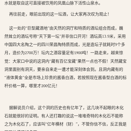
水就是取自这
可直接被饮用的凤凰山脉下活性山泉水
。
再往前走，眼前出现的这一坛酒，让大家再次叹为观止！
这一处的
“巨型藏酒地”由天然的洞厅和特质的酒坛组合而成，巍
然耸立的酒坛号称“天下第一坛”并非信口开河！
酒坛高
13.9
米，
采用
中国四大名陶之一的四川荣昌陶特质而成，光是造坛子就耗时
9
个多
月，造价为
万！坛内之酒容量足有
吨！
一路走来，越来惊
2700
1900
觉：大家口中说的这洞内
“藏有百亿宝藏”果然一点也不假！
天然藏宝
洞里面别有洞天，要亲自来走一遭才能深刻体会到。
且洞内藏有的
“液体黄金”全是市场上珍贵的酱香白酒，若按照现在酱香型白酒的标
杆价格一算，哪里才
亿元！
200
据解说员介绍，这个洞的历史也有亿年了，这几块不起眼的木化
石就能很好的证明。有人还打趣的说这一堆堆奇特的木化石不能称
之为木化石了，应该叫
“亿年横材（财）”，不管你信不信，反正我是