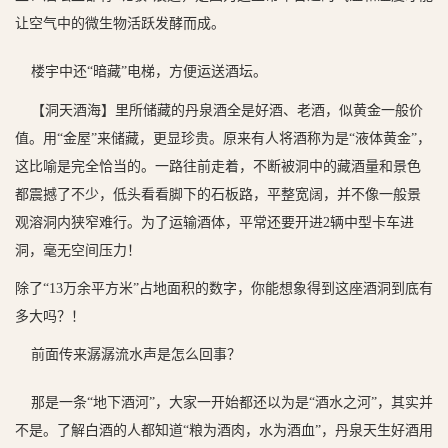
让空气中的微生物活跃发酵而成。
楼宇中还
“暗藏”电梯，方便运送酒坛
。
【洞天酒海】里所储藏的丹泉酒全是好酒、老酒，似黄金一般价
值。用
“金屋”来储藏，更显珍贵。原来有人将酒称为是“
液体黄金
”，
这比喻是完全恰当的。
一路往前走着，不断被洞中的藏酒量和景色
都震撼了不少，低头看看脚下的石板路，平整宽阔，并不像一般景
观溶洞内狭窄难行。为了运输酒体，平常还要
开进
2
辆中型卡车进
洞，毫无空间压力！
除了
“
13
万余平方米
”占地面积的数字，你能想象得到这座酒洞到底有
多大吗？！
前面传来潺潺流水声是怎么回事？
那是一条
“地下酒河”，大家一开始都还以为是“酒水之河”，其实并
不是。了解白酒的人都知道“粮为酒肉，水为酒血”，丹泉天生好酒用