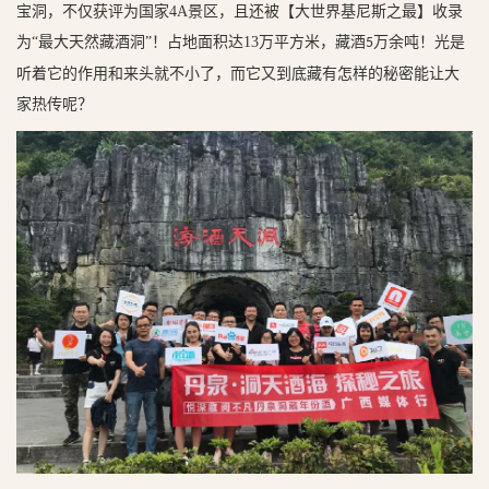
宝洞，不仅获评为
国家
4A
景区
，且还被【大世界基尼斯之最】收录
为
“
最大天然藏酒洞
”！
占地面积达
13
万平方米，藏酒
万余吨！
光是
5
听着它的作用和来头就不小了，而它又到底藏有怎样的秘密能让大
家热传呢？