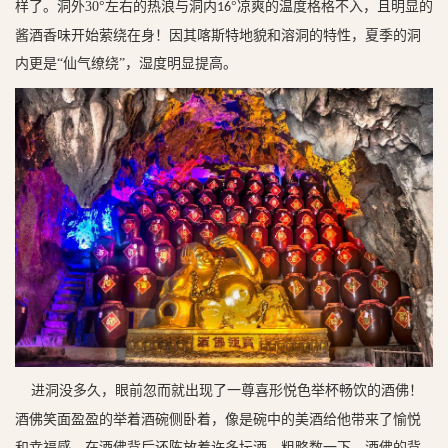
样了。洞外
30
°左右的热浪与洞内
°凉爽的温度格格不入，且明显的
16
酱酒香味开始萦绕在身！因其喀斯特地貌和溶洞的特性，夏季的洞
内更是“仙气缭绕”，湿度明显提高。
进洞没多久，眼前忽而就出现了一尊喜形悦色举杯畅饮的酒佛！
酒佛笑面盈盈的举着酒碗侧卧着，像是碗中的美酒给他带来了愉悦
和幸福感。在酒佛背后还陈放着许多坛酒，粗略数一下，
酒佛的背