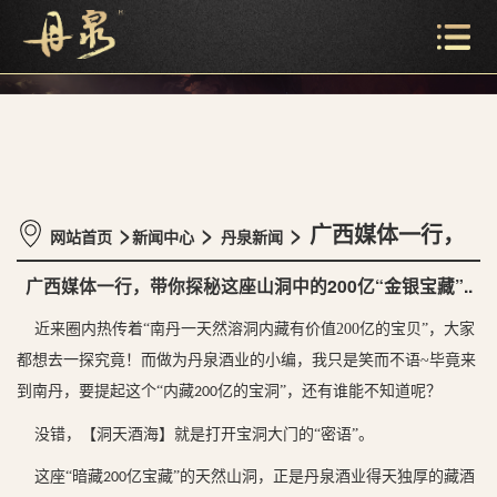
>
>
> 广西媒体一行，
网站首页
新闻中心
丹泉新闻
广西媒体一行，带你探秘这座山洞中的200亿“金银宝藏”..
带你探秘这座山洞中的200亿“金银宝藏”..
近来圈内热传着
“
南丹一天然溶洞内藏有价值
200
亿的宝贝
”，大家
都想去一探究竟！
而做为丹泉酒业的小编，我只是笑而不语
~
毕竟来
到南丹，要提起这个
“内藏
亿的宝洞”，还有谁能不知道呢？
200
没错，【
洞天酒海
】就是打开宝洞大门的
“密语”。
这座
“暗藏
亿宝藏”的天然山洞，正是丹泉酒业得天独厚的藏酒
200