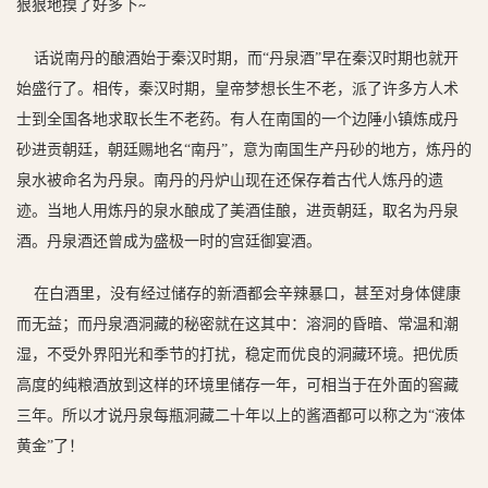
狠狠地摸了好多下
~
话说南丹的酿酒始于秦汉时期，而
“丹泉酒”早在秦汉时期也就开
始盛行了。相传，秦汉时期，皇帝梦想长生不老，派了许多方人术
士到全国各地求取长生不老药。
有人在南国的一个边陲小镇炼成丹
砂进贡朝廷，朝廷赐地名
“南丹”，意为南国生产丹砂的地方，炼丹的
泉水被命名为丹泉。南丹的丹炉山现在还保存着古代人炼丹的遗
迹。
当地人用炼丹的泉水酿成了美酒佳酿，进贡朝廷，取名为
丹泉
酒
。丹泉酒还曾成为盛极一时的宫廷御宴酒。
在白酒里，没有经过储存的新酒都会辛辣暴口，甚至对身体健康
而无益；而丹泉酒洞藏的秘密就在这其中：
溶洞的昏暗、常温和潮
湿，不受外界阳光和季节的打扰，稳定而优良的洞藏环境。
把优质
高度的纯粮酒放到这样的环境里储存一年，可相当于在外面的窖藏
三年。所以才说丹泉每瓶洞藏二十年以上的酱酒都可以称之为
“液体
黄金”了！