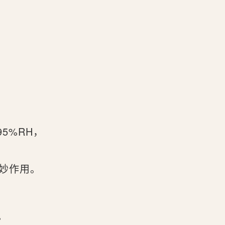
。
5%RH，
妙作用。
。